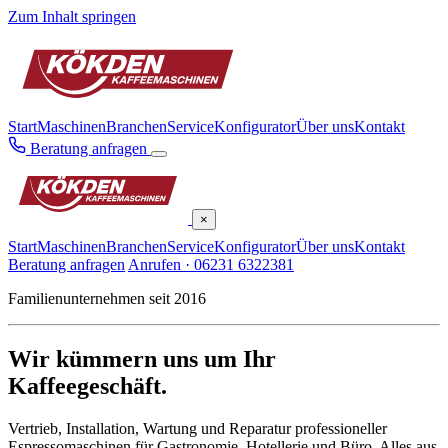
Zum Inhalt springen
Start
Maschinen
Branchen
Service
Konfigurator
Über uns
Kontakt
Beratung anfragen
×
Start
Maschinen
Branchen
Service
Konfigurator
Über uns
Kontakt
Beratung anfragen
Anrufen · 06231 6322381
Familienunternehmen seit 2016
Wir kümmern uns um Ihr
Kaffeegeschäft.
Vertrieb, Installation, Wartung und Reparatur professioneller
Espressomaschinen für Gastronomie, Hotellerie und Büro. Alles aus